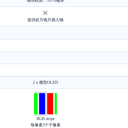
物理机制：53-70毫米
提供处方镜片插入物
2 x 微型OLED
RGB stripe
每像素3个子像素