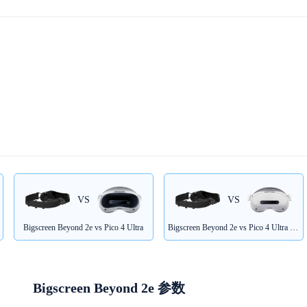
VS
VS
Bigscreen Beyond 2e vs Pico 4 Ultra
Bigscreen Beyond 2e vs Pico 4 Ultra Enterprise
Bigscreen Beyond 2e
参数