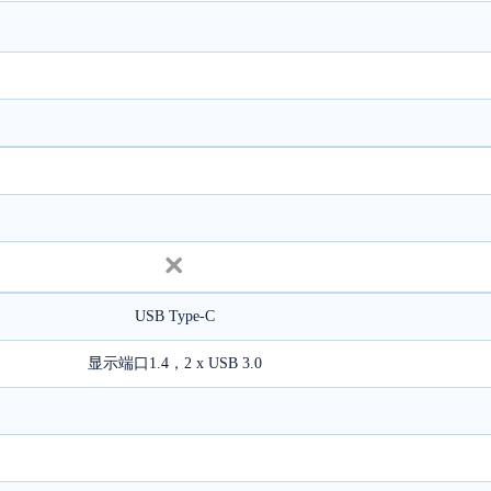
USB Type-C
显示端口1.4，2 x USB 3.0