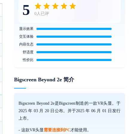
5
0人已评
显示效果
交互体验
内容生态
舒适度
性价比
Bigscreen Beyond 2e 简介
Bigscreen Beyond 2e是Bigscreen制造的一款VR头显。于
2025 年 03 月 20 日公布。并于2025 年 06 月 01 日发行
上市。
- 这款VR头显
需要连接到PC
才能使用。