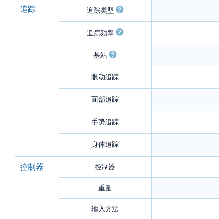
追踪
追踪类型
追踪频率
基站
眼动追踪
面部追踪
手势追踪
身体追踪
控制器
控制器
重量
输入方法