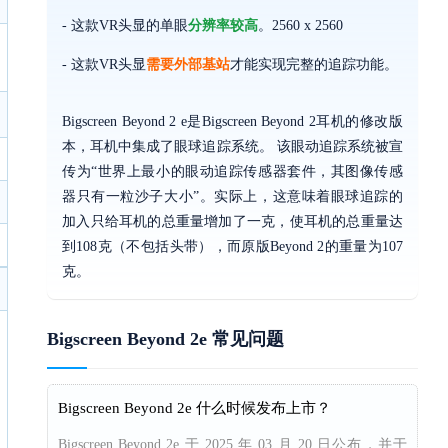
- 这款VR头显的单眼
分辨率较高
。2560 x 2560
- 这款VR头显
需要外部基站
才能实现完整的追踪功能。
Bigscreen Beyond 2 e是Bigscreen Beyond 2耳机的修改版
本，耳机中集成了眼球追踪系统。 该眼动追踪系统被宣
传为“世界上最小的眼动追踪传感器套件，其图像传感
器只有一粒沙子大小”。实际上，这意味着眼球追踪的
加入只给耳机的总重量增加了一克，使耳机的总重量达
到108克（不包括头带），而原版Beyond 2的重量为107
克。
Bigscreen Beyond 2e 常见问题
Bigscreen Beyond 2e 什么时候发布上市？
Bigscreen Beyond 2e 于 2025 年 03 月 20 日公布，并于