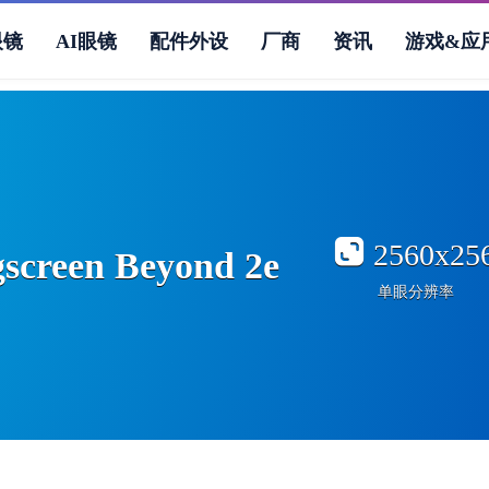
眼镜
AI眼镜
配件外设
厂商
资讯
游戏&应
2560x25
gscreen Beyond 2e
单眼分辨率