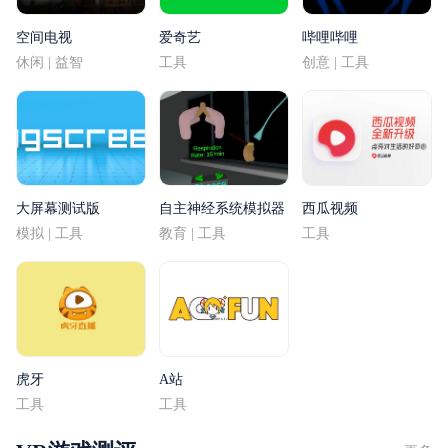
空间电视
爱奇艺
哔哩哔哩
休闲 | 益智
工具
创意 | 工具
大屏幕测试版
自主神经系统模拟器
西瓜视频
模拟 | 工具
教育 | 工具
工具
虎牙
A站
工具
工具