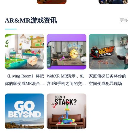
离
中的 VR
优势
AR&MR游戏资讯
更多
《Living Room》将把
WebXR MR演示，包
家庭侦探任务将你的
你的家变成MR混合现
含3和手机之间的交叉
空间变成犯罪现场
实动物保护区
播放任务