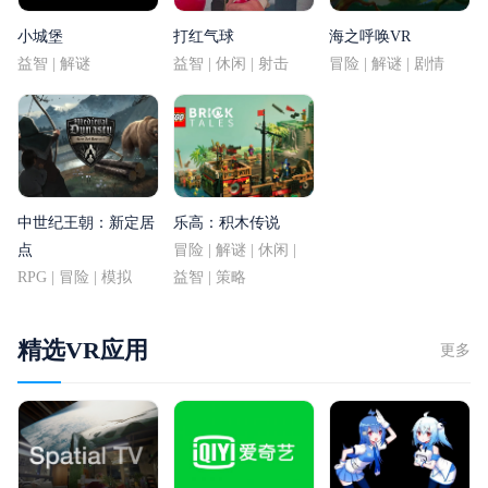
小城堡
打红气球
海之呼唤VR
益智 | 解谜
益智 | 休闲 | 射击
冒险 | 解谜 | 剧情
中世纪王朝：新定居
乐高：积木传说
点
冒险 | 解谜 | 休闲 |
RPG | 冒险 | 模拟
益智 | 策略
精选VR应用
更多