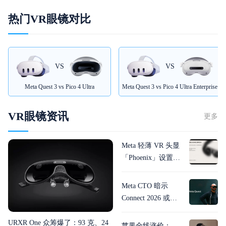
热门VR眼镜对比
VS
VS
Meta Quest 3 vs Pico 4 Ultra
Meta Quest 3 vs Pico 4 Ultra Enterprise
VR眼镜资讯
更多
Meta 轻薄 VR 头显
「Phoenix」设置视
频泄露：眼镜形
态，计算模块外置
Meta CTO 暗示
Connect 2026 或有
新头显消息：超轻
量设备有望亮相
URXR One 众筹爆了：93 克、24
苹果全线涨价：