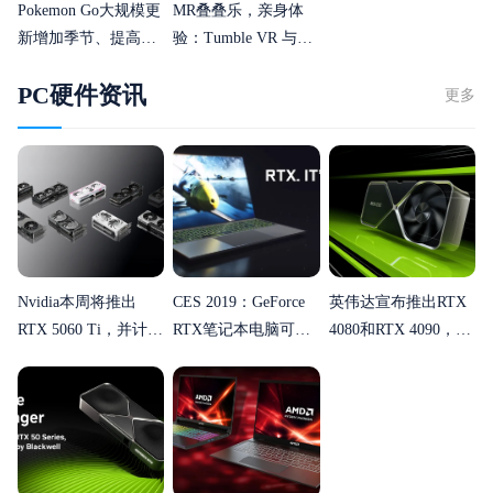
Pokemon Go大规模更
MR叠叠乐，亲身体
新增加季节、提高等
验：Tumble VR 与混
级上限等
合现实的结合
PC硬件资讯
更多
Nvidia本周将推出
CES 2019：GeForce
英伟达宣布推出RTX
RTX 5060 Ti，并计划
RTX笔记本电脑可以
4080和RTX 4090，具
在五月发布RTX 5060
支持USB-C
有“Quantum Leap”性
VirtualLink
能