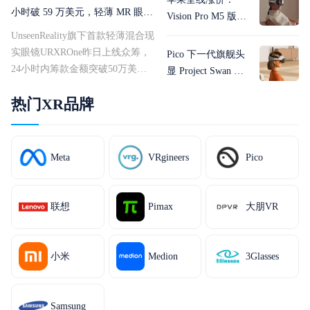
小时破 59 万美元，轻薄 MR 眼镜
Vision Pro M5 版涨
的需求比想象中猛
至 3700 美元，硬件
UnseenReality旗下首款轻薄混合现
刷新也挡不住成本
实眼镜URXROne昨日上线众筹，
Pico 下一代旗舰头
压力
24小时内筹款金额突破50万美
显 Project Swan 疑
元。市场对这类产品的饥渴程
似泄露：外挂电
热门XR品牌
度，已经用真金白银投了票。
池、编织头带，对
URXROne的初始众筹...
标 Vision Pro 和
Galaxy XR
Meta
VRgineers
Pico
联想
Pimax
大朋VR
小米
Medion
3Glasses
Samsung