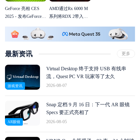
GeForce 亮相 CES
AMD通过Rx 6000 M
2025 - 发布GeForce
系列将RDX 2带入笔
RTX 50 系列 GPU 和
记本电脑
笔记本电脑、DLSS
4、Reflex 2、Project
G-Assist、NVIDIA
最新资讯
更多
ACE 等
Virtual Desktop 终于支持 USB 有线串
流，Quest PC VR 玩家等了太久
2026-08-07
游戏资讯
Snap 定档 9 月 16 日：下一代 AR 眼镜
Specs 要正式亮相了
2026-08-05
AR眼镜