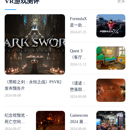
VR游戏测评
更多
FormulaX
是一款合
法的 Quest
2024-07-25
F1 赛车游
戏
Quest 3
《客厅》
体验：适
2024-11-13
合儿童的
混合现实
《黑暗之剑：永恒之战》PSVR2
MR
《遗迹：
发布预告片
堕落部
2024-08-08
落》将于
2024-09-08
下个月推
出PC VR
自动战斗
纪念馆预览 -
Gamescom
机
死亡空间遇
2024 展示
见异形：隔
了 Unity
2024-09-07
2024-09-06