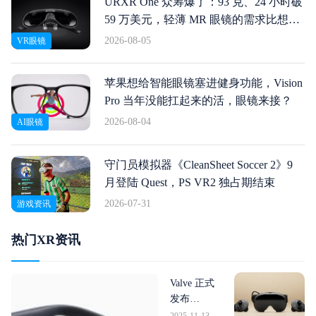
URXR One 众筹爆了：93 克、24 小时破
59 万美元，轻薄 MR 眼镜的需求比想象
中猛
2026-08-05
VR眼镜
苹果想给智能眼镜塞进健身功能，Vision
Pro 当年没能扛起来的活，眼镜来接？
2026-08-04
AI眼镜
守门员模拟器《CleanSheet Soccer 2》9
月登陆 Quest，PS VR2 独占期结束
2026-07-31
游戏资讯
热门XR资讯
Valve 正式
发布
Steam