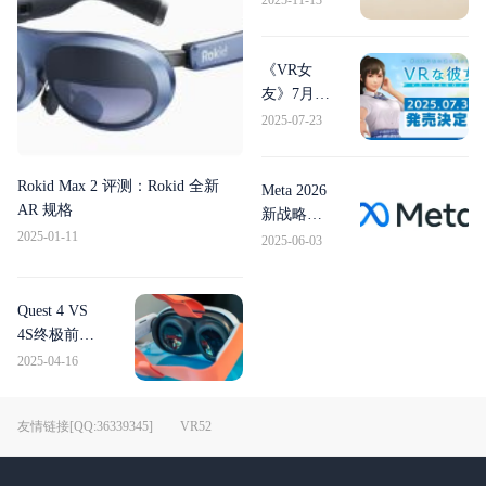
2025-11-13
Frame：
2026 年登
场的“流串
《VR女
优先”VR
友》7月31
头显
日发售，
2025-07-23
沉浸式恋
爱体验全
Rokid Max 2 评测：Rokid 全新
面升级
Meta 2026
AR 规格
新战略曝
2025-01-11
光：
2025-06-03
Quest4 被
砍，轻量
头显
Quest 4 VS
Puffin 即
4S终极前
将登场！
瞻：2026年
2025-04-16
VR头显的七
大进化方向
友情链接[QQ:36339345]
VR52