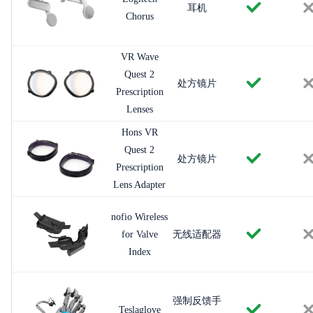
耳机
Chorus
VR Wave
Quest 2
处方镜片
Prescription
Lenses
Hons VR
Quest 2
处方镜片
Prescription
Lens Adapter
nofio Wireless
for Valve
无线适配器
Index
强制反馈手
Teslaglove