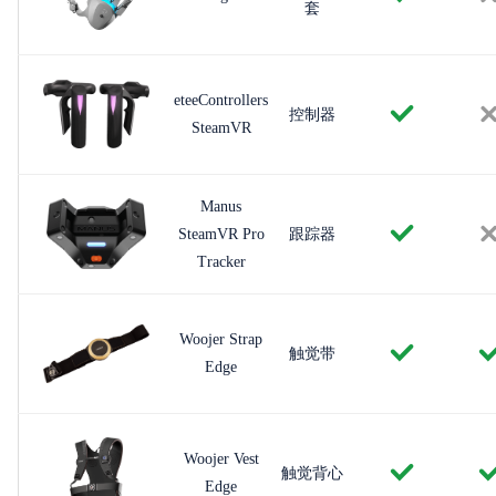
套
eteeControllers
控制器
SteamVR
Manus
SteamVR Pro
跟踪器
Tracker
Woojer Strap
触觉带
Edge
Woojer Vest
触觉背心
Edge