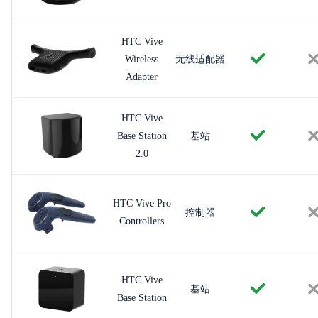
HTC Vive
Wireless
无线适配器
Adapter
HTC Vive
Base Station
基站
2.0
HTC Vive Pro
控制器
Controllers
HTC Vive
基站
Base Station