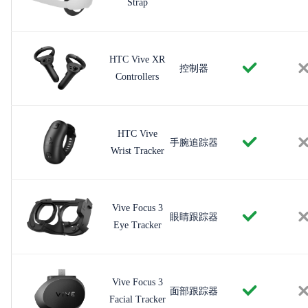
Strap
HTC Vive XR
控制器
Controllers
HTC Vive
手腕追踪器
Wrist Tracker
Vive Focus 3
眼睛跟踪器
Eye Tracker
Vive Focus 3
面部跟踪器
Facial Tracker