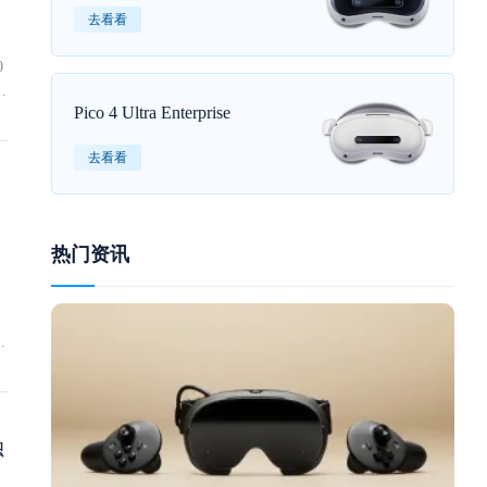
去看看
0
仅
Pico 4 Ultra Enterprise
的
去看看
搭
看
热门资讯
P
置
未
筹
后
。
具
领
独