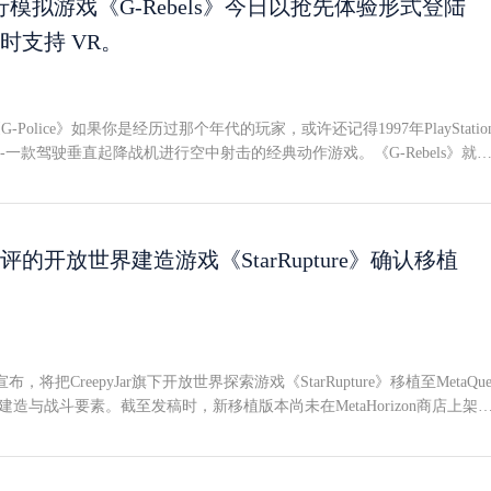
模拟游戏《G-Rebels》今日以抢先体验形式登陆
首席运营官崔元俊表示："随着代理型AI重塑移动体验，下一步是让这些
载双摄像头传感器：一颗用于照片和视频拍摄，另一颗负责计算机视觉任
的场景更具直觉性和响应性。智能眼镜开辟了新的交互触点，将更加个性
同时支持 VR。
"这意味着需要开发相应的功能与政策，以回应Meta等竞品引发的社会担
融入日常生活的每一个瞬间。"不过值得注意的是，在三星官方公告中，摄
无论是苹果Vision硬件团队内部还是公司其他部门参与眼镜研发的成员，
出现了一次。考虑到近期围绕智能眼镜的隐私争议，以及欧洲数据保护委
优先事项"。无屏路线：更像一副"能听的眼镜"与Meta早期推出的纯音频智
公布相关调查报告--该报告预计将为欧盟立法者的后续决策提供依据--三
N50预计不会搭载任何类型的显示屏，而是依靠摄像头、扬声器和麦克风
处理眼镜的拍摄功能。当然，三星也特别提到，其智能眼镜配备了"清晰
G-Police》如果你是经历过那个年代的玩家，或许还记得1997年PlayStatio
查询、音乐播放和图像拍摄等核心功能。从产品形态来看，这更接近"可穿
护措施"，以支持"负责任且安全的使用"。设计联名作答，价格仍未摊牌
ce》--一款驾驶垂直起降战机进行空中射击的经典动作游戏。《G-Rebels》就
知"的定位，而非VisionPro那种空间计算设备的延伸。
示与GentleMonster及WarbyParker就前额与耳部等贴合点位进行了深
情书。由ReakktorStudios开发的《G-Rebels》是一款设定在反乌托邦
果覆盖多种镜框风格、配色和镜片选择。不过，在本次Unpacked发布会
斗飞行模拟游戏。玩家隶属于最强势力城邦的精锐部队，职责是维护城市
露该系列智能眼镜的售价与上市时间。
与秩序。但当一次秘密任务出了岔子，玩家开始质疑自己是否站在了正确
战斗飞行模拟的天然适配除了预告片中出色的画面表现力和爽快的玩法之
好评的开放世界建造游戏《StarRupture》确认移植
ls》引人注目的还有对VR的原生支持。战斗飞行模拟天生适合VR--沉浸式座
和操控体验是平面屏幕无法比拟的。ReakktorStudios方面已提供评测版
。《G-Rebels》现已在Steam上线。
今日宣布，将把CreepyJar旗下开放世界探索游戏《StarRupture》移植至MetaQue
建造与战斗要素。截至发稿时，新移植版本尚未在MetaHorizon商店上架
发售窗口。《StarRupture》于今年1月以抢先体验形式登陆Steam，目前
体评价为"特别好评"。游戏计划于2027年某个时间点结束抢先体验正式发售
缩水与开放世界取舍从预告片来看，两个问题立刻浮现：一、原版的画面