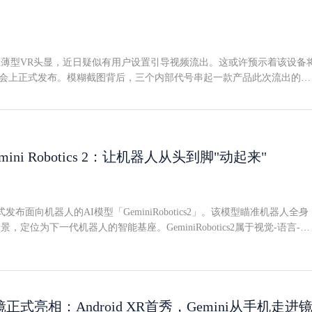
同样红蓝技术拍摄的老照片和旧视频，理论上都可以适配。内置浏览器已
成过渡方案依赖外部显示设备的现状可能不会持续太久。开发者在Reddit
浏览器的原型已经跑通。未来更新后，用户或可直接在Retro3D内搜索并
幕和纸质打印将变成可选项而非必选项。EarlyAccess版本：功能朴素，
的轻薄型VR头显，近日疑似有用户设置引导视频流出。这或许预示着该设备
rlyAccess版本的操作非常简洁，支持手柄或手势控制，在头显和其他设备
ect大会上正式发布。模糊截图背后，三个内部代号串起一款产品此次流出的截
无障碍。一个按键呼出菜单，另一个按键开关滤镜效果。整体体验更像概
设备形态已无悬念--正是Meta那款通过外接线缆连接计算模块的VR头显
用，但把一套通常服务于混合现实体验的硬件用出了另一种味道。纸板眼
代号，从早期的Puffin、Loma，到如今定名Phoenix。截图最先由X用户
类似效果，但问题是--它总是在需要的时候不知所踪。而Quest设备永远
中发掘，实为该设备初始设置引导视频的画面。眼镜化轮廓+计算模块外置，减
会撕裂也不会变形。更多3D模式可能加入，Pulfrich效应是下一个Reddi
段仍在完善中的设置视频，Phoenix的外观接近眼镜形态，机身纤薄。配
提议加入Pulfrich效应，开发者回应称只需小幅度调整即可实现。该技法的原理
节、可拆卸鼻夹以适配不同用户，同时内置手部追踪与眼动追踪。更关键
ini Robotics 2：让机器人从头到脚"动起来"
更暗的画面，大脑对该眼图像的处理会轻微延迟，从而使横向运动产生立
置有线计算模块设计，将主要重量从头部分离出去。尽管官方有意将画面
定运动场景下生效，但从汽车、火车或飞机上拍摄的素材可以呈现出类3
观与此前数据挖掘者兼知名爆料人「Luna」基于已知信息生成的渲染图
在童年时期常被简易复现：拆掉墨镜一侧镜片，看横向卷轴视频。如今若
ct大会窗口已打开Meta此时将设置引导内容直接放入Quest固件，进一步增加
ro3D，等于在头显借助AI将2D内容转为模拟3D的大趋势下，再翻出一页立
发布面向机器人的AI模型「GeminiRobotics2」。该模型瞄准机器人全身
t开发者大会上发布该设备的可能性。Connect2026定于9月23日至24日举行
Retro3D的功能极其有限，但思路值得关注。当代头显的叙事主线是越来
，定位为下一代机器人的智能基座。GeminiRobotics2属于视觉-语言-动
能眼镜的预热外，本届大会议程还涵盖"VR、可穿戴设备、元宇宙与AI的
体乃至体积捕捉，Retro3D反其道而行--用同批硬件回溯一百多年前的技
，核心能力是将视觉与语言信息转化为运动指令。设计目标是让机器人理
多观看模式和直接播放能力，它有望成为一座小型的立体视觉交互档案。
据任务目标自主生成动作。传统机器人的老问题，这次想一起解掉传统机
作业流程或远程操控。面对动态环境时的自适应能力，以及将学习成果迁
人上的能力，一直是行业痛点。谷歌此次一口气发布了三款模型，试图正
miniRobotics2负责全身控制--从足尖到指尖。支持人形机器人和双臂机器
式亮相：Android XR首秀，Gemini从手机走进