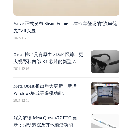
可
。
Valve 正式发布 Steam Frame：2026 年登场的“流串优
-
o
先”VR头显
小
2025-11-13
片
不
S
Xreal 推出具有原生 3DoF 跟踪、更
步
大视野和内部 X1 芯片的新型 AR
眼镜
2024-12-06
执
9
Meta Quest 推出重大更新，新增
像
Windows集成等多项功能。
加
2024-12-10
。
深入解读 Meta Quest v77 PTC 更
新：眼动追踪及其他前沿功能
度