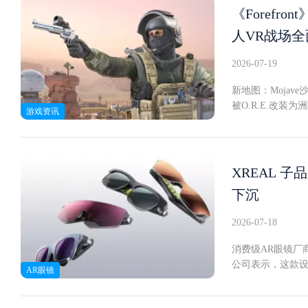
度将缩水到何种程
《Forefr
此前已有将《Green
人VR战场
力时，《GreenH
及后来的PSVR
2026-07-19
MetaQuest
在一起时差距判若云
新地图：Mojav
度显著。而《Star
被O.R.E.改
游戏资讯
C也出现了掉帧和卡
任务。新武器：Ma
方案话虽如此，VR平
射击全程依赖游
和PSVR2上有原生
中包括"快速装弹器
乏。如果Incu
区呼声，开发商Tr
XREAL 子
一个显著空白。对于
友可以将战友拖至
擎5开发，可通过Un
下沉
VR版本获得多项
件可供使用。
发中。完整更新日志v
2026-07-18
轮手枪新增阵亡玩
单白板快速匹配新
消费级AR眼镜厂商
制器扳机触摸状态
公司表示，这款设
AR眼镜
启动异常时的恢复
双层Micro-O
以减少内存占用
掌机均可直连。眼镜
加入按钮无响应修复