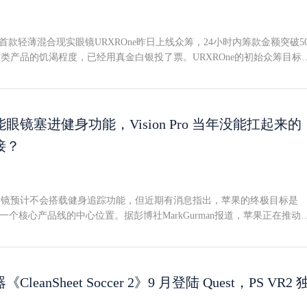
际上手体验Specs的人。
ity旗下首款轻薄混合现实眼镜URXROne昨日上线众筹，24小时内筹款金额突破5
类产品的饥渴程度，已经用真金白银投了票。URXROne的初始众筹目标
-对一款XR硬件项目而言，这个数字确实偏低。但众筹开启几分钟内即告突
后，金额已攀升至超过59万美元，而距离众筹结束还有44天。不是AR眼镜
的VR眼镜URXROne的核心定位是呈现传统内容--平面游戏、影视、表格
接PC或移动设备。与常见的birdbath光学方案AR眼镜不同，URXROne
眼镜塞进健身功能，Vision Pro 当年没能扛起来的
加透视摄像头。用户可以在自建的混合现实环境中或纯虚拟现实模式下查
接？
内置SLAM追踪系统，设备同时支持3DOF和6DOF两种模式。93克的秘
ake光学+算力外置轻薄是该产品最大的卖点。整机重量仅93克，部分归功于采
光学方案，搭载双1.03英寸micro-OLED显示屏：分辨率2448×2064，约36P
刷新率90Hz，对角线视场角90度（水平约80度×垂直约56度）。设备内
眼镜预计不会搭载健身追踪功能，但近期有消息指出，苹果的终极目标是
透视视频画面的计算单元，但图形渲染和电池这类"重型"负担则通过线缆
一个核心产品线的中心位置。据彭博社MarkGurman报道，苹果正在推动
roid/iOS移动设备，从而将头显本身做到极致轻量。价格档位与发货时间众
显向健康与健身设备方向演进。Gurman提到，苹果最初希望在VisionPro
700美元，目前已全部售罄。常规backers档位为800美元/台，众筹结束
想让AppleFitness+在头显上运行，用户锻炼时通过身体追踪分析动作。
建议零售价。此外还有双台套装档位，售价1550美元（折合775美元/台）
ro最终因重量问题未能胜任，该项目据称已被搁置。智能眼镜接棒：传感器天然
ity表示，产品计划于2026年秋季发货。众筹将于9月18日截止。
着智能眼镜产品线推进，这一局面有望改变。参照AirPods逐步切入医疗
eanSheet Soccer 2》9 月登陆 Quest，PS VR2 
听器的路径，苹果同样希望最终将智能眼镜打造成健身设备--眼镜本身就
传感器，用于记录数据和分析用户动作，这为健身功能提供了天然硬件基