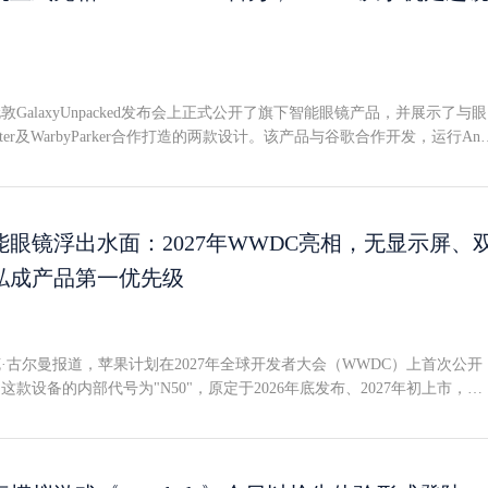
爪级别的精细操作。GeminiRoboticsER2承担判断与规划职能，覆盖人
阶段任务规划。本次更新还新增了多机器人协同作业能力。GeminiRobo
ice2则是部署在机器人本体的VLA模型，无需网络连接即可运行，且声称能在数
形态与传感器配置。全身协调：从走到拧，一条龙GeminiRobotics2在
业上取得突破。以Apptronik的「Apollo2」为例，接收"把水壶放进绿色
GalaxyUnpacked发布会上正式公开了旗下智能眼镜产品，并展示了与眼
后，机器人能自主完成行走、搬运、放置的一整套动作链。精细操作层面
onster及WarbyParker合作打造的两款设计。该产品与谷歌合作开发，运行And
SharpaWave手部的Apollo2，完成了系绳子、拉合拉链袋等高难度动作。而
GeminiAI以可穿戴眼镜形态落地。据三星介绍，这款设备能够摘要长篇消
uo平台上，双指夹爪也实现了物品归位、工具整理等多步操作。安全性也被提上
，并支持实时翻译，用户通过简单的语音或手势交互即可控制体验--手势
机器人安全能力的提升。GeminiRoboticsER2强化了人体近距检测功能
yWatch9手表完成。谷歌安卓生态系统总裁萨米尔·萨马特（SameerSamat）
近时触发安全处置流程。谷歌将GeminiRobotics2定义为推动机器人从"
星在将实用且具备场景感知能力的智能融入日常生活这一愿景上志同道合
眼镜浮出水面：2027年WWDC亮相，无显示屏、
向"通用作业能力"的关键基座。
ndroidXR平台构建，融合了世界级设计与Gemini的先进辅助能力，能够
私成产品第一优先级
做出自然响应，提供全天候的免提帮助。期待延续这一势头，尽快将这种
小时续航+7次满充：主打全天佩戴面向日常佩戴场景，三星称该眼镜采用
形设计，单次充电续航可达9小时，配合充电盒可额外提供最多7次完整
通骁龙AR1Gen1平台。三星指出，该平台为实时辅助提供了AI算力支撑
·古尔曼报道，苹果计划在2027年全球开发者大会（WWDC）上首次公开
、连接性能、功耗和散热管理方面针对紧凑镜框进行了专门优化。摄像头
款设备的内部代号为"N50"，原定于2026年底发布、2027年初上市，目
及背后的隐私考量眼镜内置摄像头，可为AI体验提供视觉场景信息。经
后--WWDC2027（预计6月举行）仅负责对外揭晓，消费者真正拿到手要
能捕捉白板内容或会议讨论等所见画面，并在三星笔记中整理关键信息。
工程打磨与隐私叙事：两大推手拖慢节奏造成延期的原因被归结为两条战线
位置请求导航指引、在通话中共享视野画面，或录制第一人称视角视频。
的持续打磨，另一方面则是营销定位上的难题--如何为这款设备讲好隐私
可通过理解用户当前场景，在跨任务间关联相关信息，支持连续交互。三
eta及其更廉价的MetaGlasses产品线（后者并未使用EssilorLuxottica品牌