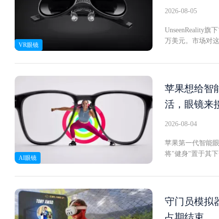
还有机会成为首批实
2026-08-05
UnseenReal
万美元。市场对这
VR眼镜
设定为5万美元-
破，首日24小时
路子，而是带透视
等，通过有线方式连
苹果想给智能
载的是VR显示屏
活，眼镜来
多块屏幕，得益于
密：微型panc
2026-08-04
用的微型pancake
D（每度像素数），
苹果第一代智能
了用于处理追踪和
将"健身"置于其下
AI眼镜
外置给PC或And
来智能眼镜和XR头
首批早鸟名额起售价
中集成健身技术，设
将恢复至900美元
但VisionP
UnseenReal
备数据采集条件随
守门员模拟器《Cl
域、演变为临时助
占期结束
需要搭载一系列