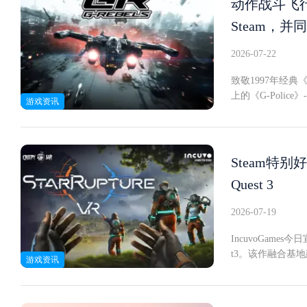
动作战斗飞行
电子移动体验业务
类似，N50将搭
体验对每位用户
Steam，并
务。古尔曼指出，
的AI辅助自然地
忧。"据其透露，
像头相关内容仅
2026-07-22
将隐私视为"头号
会即将于今年夏季
能眼镜路线一致，
此刻似乎有意低调
致敬1997年经典《
来完成通话、AI
控制机制与安全防
上的《G-Poli
游戏资讯
戴音频设备+视觉感
硬件设计层面，三星表
是一封写给那款经典的
协同打磨，合作成
放世界的动作战
上，三星并未披
其殖民地的法律
一方。VR支持：
Steam特别
外，《G-Rebe
Quest 3
视角带来的空间感知
本，完整评测即将推出
2026-07-19
IncuvoGames
t3。该作融合基地
游戏资讯
公告中也未给出预期
620条评价中整
移植前景：画面