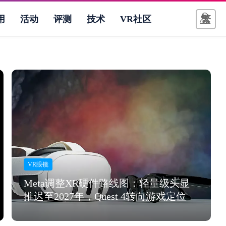
繁
用
活动
评测
技术
VR社区
VR眼镜
Meta调整XR硬件路线图：轻量级头显
推迟至2027年，Quest 4转向游戏定位