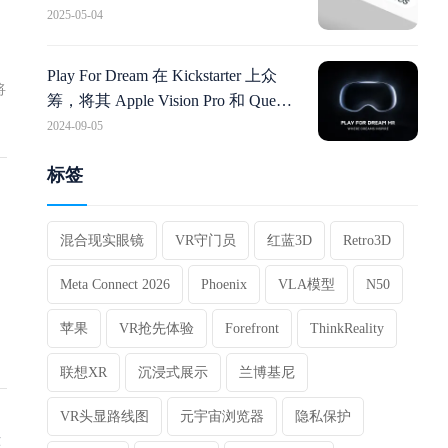
2025-05-04
在
观
Play For Dream 在 Kickstarter 上众
将
筹，将其 Apple Vision Pro 和 Quest
Pro 跨界产品推向欧美
2024-09-05
念
。
镜
在
标签
t
备
是
的
体
混合现实眼镜
VR守门员
红蓝3D
Retro3D
做
D
高
以
Meta Connect 2026
Phoenix
VLA模型
N50
。
越
苹果
VR抢先体验
Forefront
ThinkReality
解
器
联想XR
沉浸式展示
兰博基尼
移
面
VR头显路线图
元宇宙浏览器
隐私保护
镜