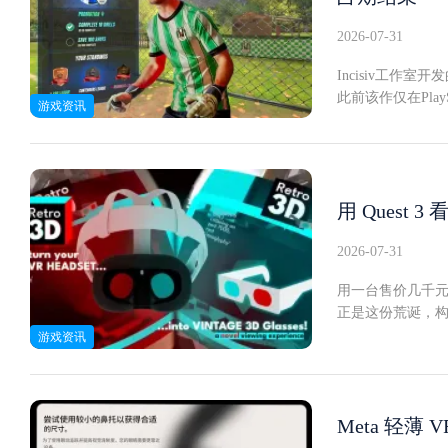
础。苹果视觉产品
2026-07-31
队负责智能眼镜和
协助定义视觉产
Incisiv工作室开
穿戴设备、消费者
此前该作仅在Play
游戏资讯
-识别高影响力机
ccer2》让玩
地。"第一代眼镜
游戏中，用双手完
具备这一层级的
展示了上述核心玩法
可替代性--超越
tationVR2
守门体验的VR游
用 Quest
丰富了内容深度。
馈，为针对性训
2026-07-31
教风格。《CleanSh
用一台售价几千元
月上线，现已可在
正是这份荒诞，构成了
头，复现了经典
游戏资讯
青色，直接解码红
放映机会在当下已
本身不提供内容
YouTube上就
Meta 轻薄
像，存量相当可