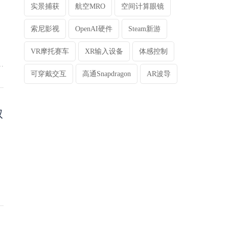
机
实景捕获
航空MRO
空间计算眼镜
t
小
索尼影视
OpenAI硬件
Steam新游
人
VR摩托赛车
XR输入设备
体感控制
，
r
可穿戴交互
高通Snapdragon
AR波导
，
单
。
双
体
轻
充
，
成
用
等
用
：
三
星
）