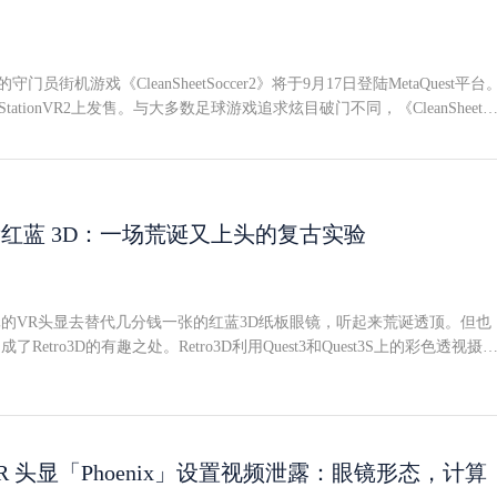
团队近期发布了一则"战略产品设计--健康与健身"方向的招聘信息，该团
XR设备的研发："苹果视觉产品团队正在寻找一位战略产品设计负责人，
品线未来在健康、福祉和健身体验方面的方向。该岗位需要在空间计算、
发的守门员街机游戏《CleanSheetSoccer2》将于9月17日登陆MetaQuest平台
健康与人类行为的交叉地带，将模糊的机会转化为清晰的第一方产品方向
StationVR2上发售。与大多数足球游戏追求炫目破门不同，《CleanSheetS
会、塑造早期概念、明确应该构建什么，并帮助跨职能团队将这些体验落
家站到了球门的另一侧。玩家扮演守门员，在训练任务、模拟比赛和街机风格
未必一步到位，但野心已经很明确Gurman表示，第一代眼镜预计不会直接
成拳击扑救、封堵拦截、空中摘球和折射解围。同步发布的Quest版预告
健身技术。但可以确定的是，苹果正在认真思考如何让智能眼镜变得更具
。PSVR2版已获好评，"专注且意外的真实"该作于今年早些时候在Play
拍照、录视频和充当AI查询入口的定位，向健康与健身场景延伸。
平台首发。此前评测认为，这是一款"目标明确、节奏利落、且意外地还原了真实
戏，与VR媒介高度契合"。近期PSVR2版本推送的"交互式教练更新"进一
 3 看红蓝 3D：一场荒诞又上头的复古实验
更新引入了教练对话系统，可持续追踪玩家表现数据，提供AI驱动的反
练提供建议并引导玩家推进职业生涯。每位教练还拥有独立的人格特质与
eetSoccer2》目前在PlayStationVR2平台售价34.99美元，MetaQuest版将于
的VR头显去替代几分钱一张的红蓝3D纸板眼镜，听起来荒诞透顶。但也
Meta商店中加入愿望单。
Retro3D的有趣之处。Retro3D利用Quest3和Quest3S上的彩色透视摄
的立体视觉效果。不用滤镜镜片，而是通过给单眼叠加红色、另一只眼叠
蓝立体内容的双图像。从老电影到NASA素材，内容得自己找3D老电影的
经难觅踪迹，但以这种古老3D格式录制的视频和照片并不少见。Retro3D
，用户需要在电视、电脑、平板或手机上自行播放红蓝格式的视频或图片
有大量这类素材：NASA历史影像、老电影片段、动画短片、各种3D实验录
 VR 头显「Phoenix」设置视频泄露：眼镜形态，计算
观。纸质印刷品同样有效。实测显示，从网上找到后打印出来的图片，深