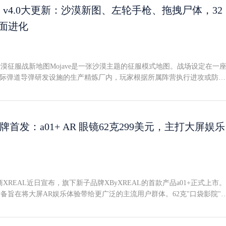
度才能在独立VR头显上流畅运行？二、开放世界将保留多少内容？Incuv
ont》v4.0大更新：沙漠新图、左轮手枪、拖拽尸体，32
Hell》和《Bulletstorm》移植到VR的先例。评估《StarRupture》的Quest
全面进化
ell》的移植经验最具参考价值--那张庞大的开放地图在移植到MetaQuest（
2）时被大幅缩减，变成了比原版更线性、更紧凑的体验。视觉方面，最初
2构建的独立VR版本相较PC版有明显降级，这在预期之内，但两个VR版本并排放
泥。值得肯定的是，Incuvo去年为Quest3推送了一次画质更新，改善幅
e沙漠征服战新地图Mojave是一张沙漠主题的征服模式地图。战场设定在一
Rupture》是一款虚幻引擎5作品--翻看Steam评价可以发现，即便是中低端
装为洲际弹道导弹研发设施的生产精炼厂内，玩家根据所属阵营执行进攻或防守
顿。这对Quest3移植版而言显然不是好消息。VR市场空白与UEVR替代
rshal-6左轮手枪Marshal-6是一把六发式左轮副武器，上弹、转轮、甩膛
台上与《StarRupture》类似的游戏并不多。《NoMan'sSky》在SteamV
戏标志性的物理化武器操控。这把高交互度左轮还配有大量可解锁附件，
支持，《Satisfactory》等作品可通过Mod实现VR游玩，但原生选项相当
"（Speedloader），可一次性完成六发装填。新机制：战场拖拽尸体应社
vo能产出一款保留原版全部要素和功能的优质移植，将填补独立VR游戏库中
iangleFactory加入了拖拽阵亡玩家的功能。该机制对友军和敌军均适用--
品牌首发：a01+ AR 眼镜62克299美元，主打大屏娱乐
可能因Quest独占而失望的PCVR玩家来说，《StarRupture》基于虚幻引
安全位置复活，也可以把敌方尸体拖走，阻止其队友上前救援。此外，P
iversalUnrealEngineVR（UEVR）工具实现VR游玩，且已有现成的配置
画面增强，包括部分地图新增动态植被和环境粒子效果。PSVR2版本仍在
4.0.153核心内容新增征服模式地图：Mojave新增副武器：Marshal-6左
家拖拽功能PCVR新增环境粒子效果，全平台新增动态树木通用更新主菜
增Ping限制，修复美国玩家被分配到欧洲或澳洲服务器的问题新增基于控
XREAL近日宣布，旗下新子品牌XByXREAL的首款产品a01+正式上市。
的扣机手指动画优化快速匹配行为，修复误报"游戏已满"改善好友系统在
备旨在将大屏AR娱乐体验带给更广泛的主流用户群体。62克"口袋影院"
能力改善双持手枪时的手臂IK重新启用并优化阵营自动平衡降低光探密
LED搭载空间防抖a01+的设计理念是兼容用户已有的设备--手机、笔记本电脑
修复开启第三人称载具视角时附近物体网络同步率降低的问题修复好友列
重62克，采用双层Micro-OLED显示屏，峰值亮度达1600尼特并支持HD
WASD和空格键操控功能武器与附件KLAV-6最大散布增加50%KLAV-6