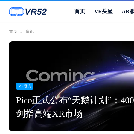
首页
VR头显
AR
首页
»
资讯
VR眼镜
Pico正式公布“天鹅计划”：400
剑指高端XR市场