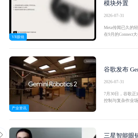
模块外置
感出奇地好。用
路上，外接屏幕或
2026-07-31
上透露，应用内建
看红蓝内容，外部屏
Meta传闻已久
但思路新鲜当前Ea
在9月的Conn
VR眼镜
之间切换搜片毫
图虽画质模糊，但
验证而非完整应
该产品历经多个内部
当然能低成本产出
在Quest固件
伸手可及的地方，不
轻头部负担根据这
用户zhuliks
独立镜片间距调
谷歌发布 Gem
让单只眼睛接收
是，设备采用外
纵深感。它只在特
模糊处理，但其外
2026-07-31
效果。这一模式
度吻合。Conne
数字方式融入Ret
7月30日，谷歌正式
了在年度Connec
体视觉的技术史。
控制与复杂作业场景
除了一款新形态智
复杂的高阶空间媒
作（VLA）模型
产业资讯
最新进展"。
术。若能补上更
周围环境，并根
人长期依赖预设
到不同形态机器
回应这些难题。Ge
三星智能眼镜正