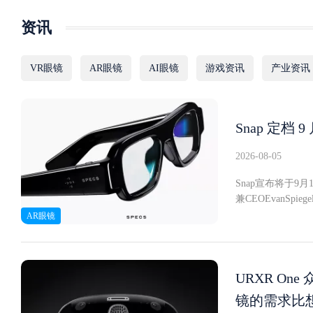
资讯
VR眼镜
AR眼镜
AI眼镜
游戏资讯
产业资讯
Snap 定档 
2026-08-05
Snap宣布将于9
兼CEOEvanSp
能和共享体验融入
AR眼镜
理。Snap将此次
为"今年秋季"，
布。2195美元、
元。与Snap20
URXR On
内部集成两颗高通
镜的需求比
为"Lenses"