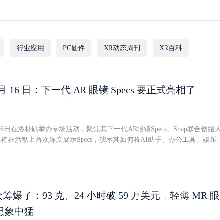
行业应用
PC硬件
XR动态周刊
XR百科
9 月 16 日：下一代 AR 眼镜 Specs 要正式亮相了
月16日在洛杉矶举办专场活动，聚焦其下一代AR眼镜Specs。Snap联合创始
iegel将在活动上首次深度展示Specs，演示其如何将AI助手、办公工具、娱乐
现实世界，帮助用户在保持"在场"的同时完成创作、连接、学习与事务处
活动定性为Specs的"launch"发布。不过，设备预购页面上仍标注发货时间
覆盖美国、英国和法国。这意味着更精确的发货日期大概率会在活动当天公
双骁龙处理器、无需外挂计算模块Specs于今年6月开放预购，定价2195美
24年发布的第五代Specs类似，新设备无需外置计算模块或连接外部设备--眼
e 众筹爆了：93 克、24 小时破 59 万美元，轻薄 MR 眼
骁龙处理器，一颗专责计算机视觉，另一颗负责运行AR体验（Snap将其
想象中猛
）。活动将于太平洋时间9月16日下午4点开始，支持线上直播观看。到场参会者