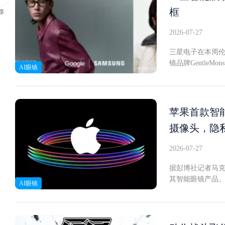
人，能完成手部或夹
框
享
交互、环境感知和多
icsOn-Dev
2026-07-27
时内适配新机器人的
形机器人全身协同作
三星电子在本周伦敦
箱子里"这类指令
镜品牌GentleM
AI眼镜
搭载5指22自由度
oidXR平台，将
在FrankaD
息、朗读关键信息
日程谷歌同时在推进
控制需配合Galax
能够在识别到人员靠
表示："谷歌与三
苹果首款智能
一任务自动化"迈
这款智能眼镜基于A
摄像头，隐
对用户所见内容
验带给用户。"9
2026-07-27
量化镜框与纤薄外
电。硬件核心为高
据彭博社记者马克
同时在触控交互
其智能眼镜产品。这
AI眼镜
敏感地带：一次提
前时间表已整体延
户触发后，设备
到2027年末。
户还可基于当前
一方面是工程层面
星补充称，设备
叙事。与Ray-BanM