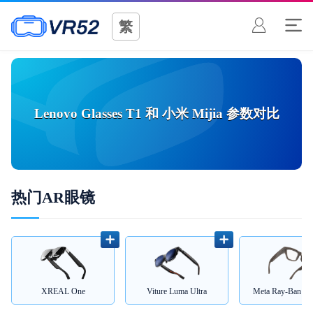
繁
Lenovo Glasses T1
和
小米 Mijia
参数对比
热门AR眼镜
XREAL One
Viture Luma Ultra
Meta Ray-Ban Di