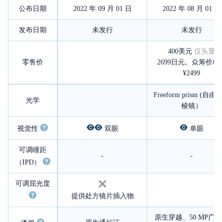
公布日期
2022 年 09 月 01 日
2022 年 08 月 01 日
发布日期
未发行
未发行
400美元
仅头显
零售价
2699日元。众筹价格
¥2499
Freeform prism (自
光学
棱镜）
视觉性
双眼
单眼
可调瞳距
-
-
（IPD）
可调屈光度
提供处方镜片插入物
原生穿越、50 MP广