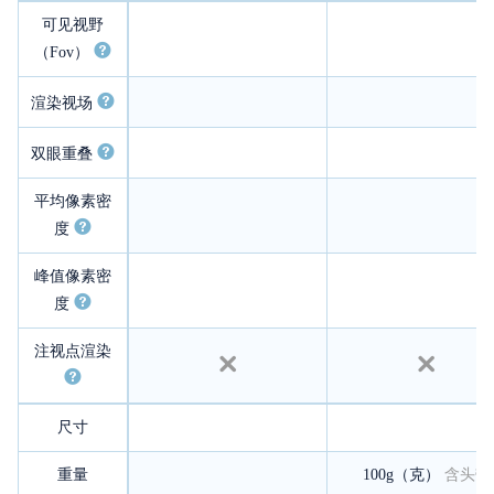
可见视野
（Fov）
渲染视场
双眼重叠
平均像素密
度
峰值像素密
度
注视点渲染
尺寸
重量
100g（克）
含头带