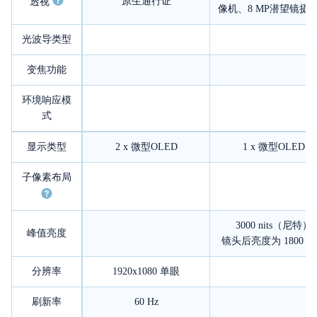
原生通行证
透视
像机、8 MP潜望镜摄
光波导类型
变焦功能
环境响应模
式
显示类型
2 x 微型OLED
1 x 微型OLED
子像素布局
3000 nits（尼特）
峰值亮度
镜头后亮度为 1800 
分辨率
1920x1080
单眼
刷新率
60 Hz