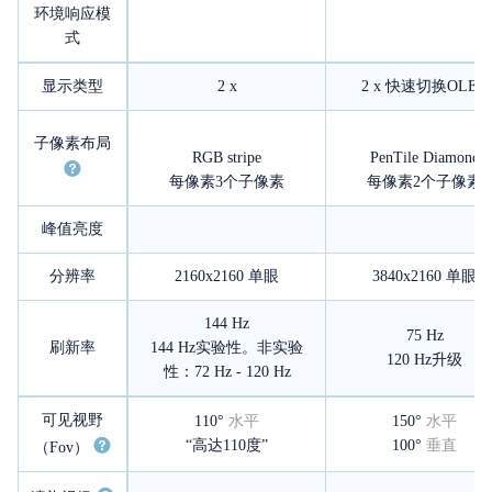
环境响应模
式
显示类型
2 x
2 x 快速切换OLED
子像素布局
RGB stripe
PenTile Diamond
每像素3个子像素
每像素2个子像素
峰值亮度
分辨率
2160x2160
单眼
3840x2160
单眼
144 Hz
75 Hz
刷新率
144 Hz实验性。非实验
120 Hz升级
性：72 Hz - 120 Hz
可见视野
110°
水平
150°
水平
“高达110度”
100°
垂直
（Fov）