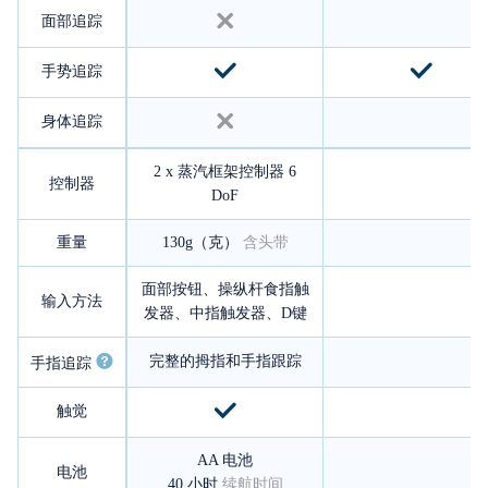
面部追踪
手势追踪
身体追踪
2 x 蒸汽框架控制器 6
控制器
DoF
重量
130g（克）
含头带
面部按钮、操纵杆食指触
输入方法
发器、中指触发器、D键
完整的拇指和手指跟踪
手指追踪
触觉
AA 电池
电池
40 小时
续航时间