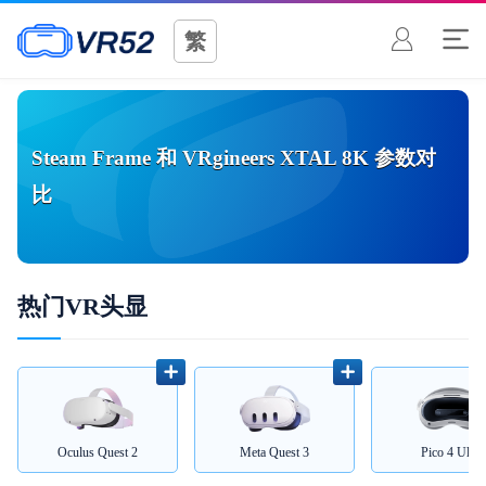
繁
Steam Frame
和
VRgineers XTAL 8K
参数对
比
热门VR头显
Oculus Quest 2
Meta Quest 3
Pico 4 Ultra