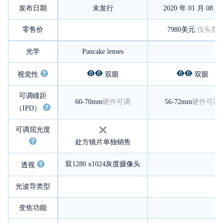
发布日期
未发行
2020 年 01 月 08 日
零售价
7980美元
仅头显
光学
Pancake lenses
视觉性
双眼
双眼
可调瞳距
60-70mm
硬件可调
56-72mm
硬件可调
（IPD）
可调屈光度
处方镜片单独销售
双1280 x1024灰度摄像头
透视
光波导类型
变焦功能