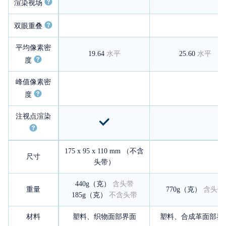
渲染视场
双眼重叠
平均像素密
19.64
水平
25.60
水平
度
峰值像素密
度
注视点渲染
175 x 95 x 110 mm （不含
尺寸
头带）
440g（克）
含头带
重量
770g（克）
含头带
185g（克）
不含头带
材料
塑料、织物面部界面
塑料、合成革面部界