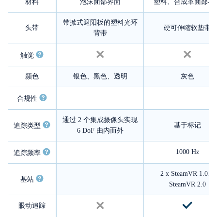
材料
泡沫面部界面
塑料、合成革面部界
带掀式遮阳板的塑料光环
头带
硬可伸缩软垫带
背带
触觉
颜色
银色、黑色、透明
灰色
合规性
通过 2 个集成摄像头实现
基于标记
追踪类型
6 DoF 由内而外
1000 Hz
追踪频率
2 x SteamVR 1.0、
基站
SteamVR 2.0
眼动追踪