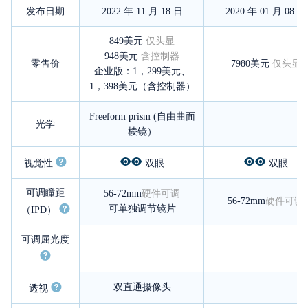
发布日期
2022 年 11 月 18 日
2020 年 01 月 08 日
849美元
仅头显
948美元
含控制器
零售价
7980美元
仅头显
企业版：1，299美元、
1，398美元（含控制器）
Freeform prism (自由曲面
光学
棱镜）
视觉性
双眼
双眼
可调瞳距
56-72mm
硬件可调
56-72mm
硬件可调
可单独调节镜片
（IPD）
可调屈光度
双直通摄像头
透视