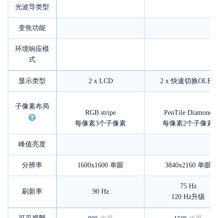
光波导类型
变焦功能
环境响应模
式
显示类型
2 x LCD
2 x 快速切换OLED
子像素布局
RGB stripe
PenTile Diamond
每像素3个子像素
每像素2个子像素
峰值亮度
分辨率
1600x1600
单眼
3840x2160
单眼
75 Hz
刷新率
90 Hz
120 Hz升级