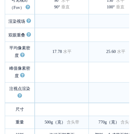
可见视野
90°
水平
150°
水平
90°
垂直
100°
垂直
（Fov）
渲染视场
双眼重叠
平均像素密
17.78
水平
25.60
水平
度
峰值像素密
度
注视点渲染
尺寸
重量
500g（克）
含头带
770g（克）
含头带