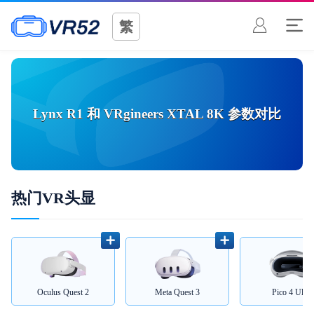
繁
Lynx R1
和
VRgineers XTAL 8K
参数对比
热门VR头显
Oculus Quest 2
Meta Quest 3
Pico 4 Ultra