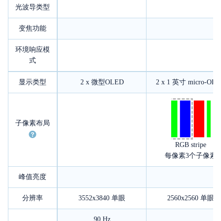
光波导类型
变焦功能
环境响应模
式
显示类型
2 x 微型OLED
2 x 1 英寸 micro-OL
子像素布局
RGB stripe
每像素3个子像素
峰值亮度
分辨率
3552x3840
单眼
2560x2560
单眼
90 Hz