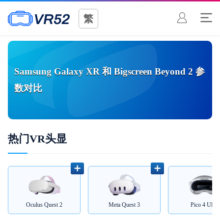
繁
Samsung Galaxy XR
和
Bigscreen Beyond 2
参
数对比
热门VR头显
Oculus Quest 2
Meta Quest 3
Pico 4 Ultra