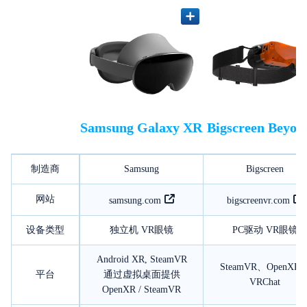
Samsung Galaxy XR
Bigscreen Beyon
制造商
Samsung
Bigscreen
网站
samsung.com
bigscreenvr.com
设备类型
独立机 VR眼镜
PC驱动 VR眼镜
Android XR, SteamVR
SteamVR、OpenXR
平台
通过虚拟桌面提供
VRChat
OpenXR / SteamVR