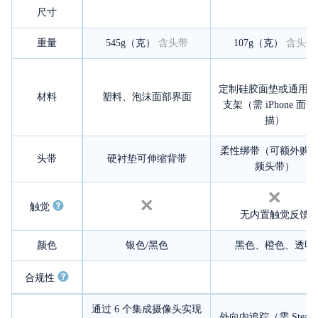
尺寸
重量
545g（克）
含头带
107g（克）
含头带
定制硅胶面垫或通用 Ha
材料
塑料、泡沫面部界面
支架（需 iPhone 面
描）
柔性绑带（可额外购
头带
硬衬垫可伸缩背带
频头带）
触觉
无内置触觉反馈
颜色
银色/黑色
黑色、橙色、透明
合规性
通过 6 个集成摄像头实现
外向内追踪（需 Steam