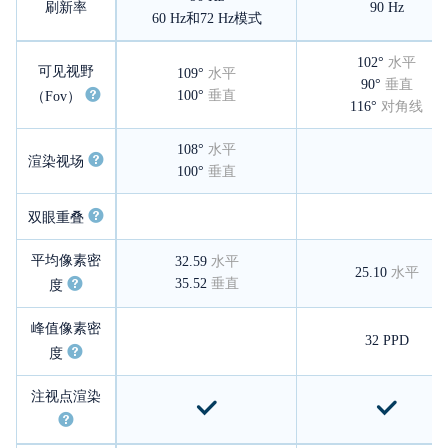
刷新率
90 Hz
60 Hz和72 Hz模式
102°
水平
可见视野
109°
水平
90°
垂直
100°
垂直
（Fov）
116°
对角线
108°
水平
渲染视场
100°
垂直
双眼重叠
平均像素密
32.59
水平
25.10
水平
35.52
垂直
度
峰值像素密
32 PPD
度
注视点渲染