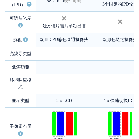
58-71mm
硬件可调
3个固定的IPD设置
（IPD）
可调屈光度
处方镜片镶片单独出售
双18 CPD彩色直通摄像头
双原色透过摄像头
透视
光波导类型
变焦功能
环境响应模
式
显示类型
2 x LCD
1 x 快速切换LCD
子像素布局