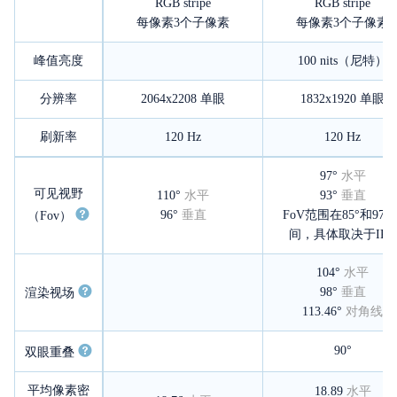
RGB stripe
RGB stripe
每像素3个子像素
每像素3个子像素
峰值亮度
100 nits（尼特）
分辨率
2064x2208
单眼
1832x1920
单眼
刷新率
120 Hz
120 Hz
97°
水平
可见视野
110°
水平
93°
垂直
96°
垂直
FoV范围在85°和97°
（Fov）
间，具体取决于IPD
104°
水平
98°
垂直
渲染视场
113.46°
对角线
90°
双眼重叠
平均像素密
18.89
水平