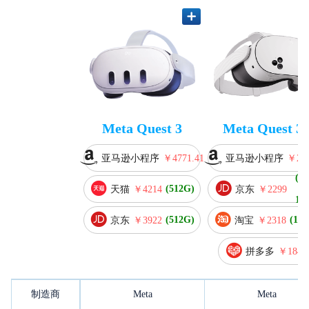
Meta Quest 3
Meta Quest 3
亚马逊小程序
￥4771.41
亚马逊小程序
￥237
(39
(512G)
减
天猫
￥4214
京东
￥2299
100
(512G)
(128
京东
￥3922
淘宝
￥2318
拼多多
￥1848
制造商
Meta
Meta