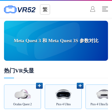
繁
Meta Quest 3
和
Meta Quest 3S
参数对比
热门VR头显
Oculus Quest 2
Pico 4 Ultra
Pico 4 Ultra Enter