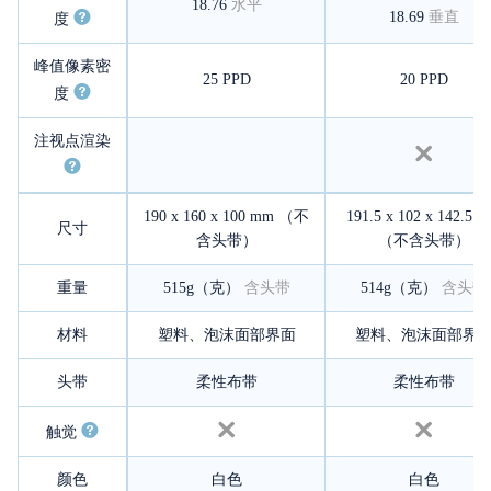
18.76
水平
18.69
垂直
度
峰值像素密
25 PPD
20 PPD
度
注视点渲染
190 x 160 x 100 mm （不
191.5 x 102 x 142.5 
尺寸
含头带）
（不含头带）
重量
515g（克）
含头带
514g（克）
含头带
材料
塑料、泡沫面部界面
塑料、泡沫面部界
头带
柔性布带
柔性布带
触觉
颜色
白色
白色