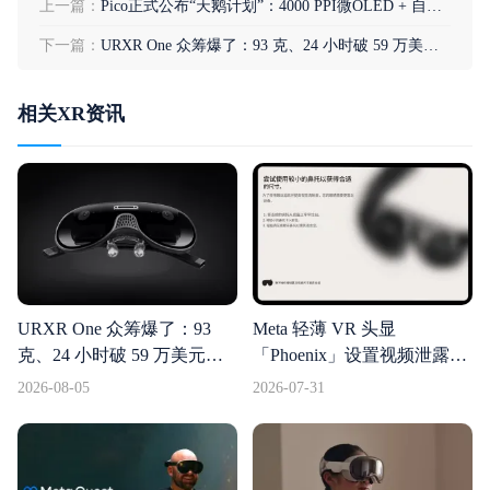
上一篇：
Pico正式公布“天鹅计划”：4000 PPI微OLED + 自研视觉芯片，剑指高端XR市场
下一篇：
URXR One 众筹爆了：93 克、24 小时破 59 万美元，轻薄 MR 眼镜的需求比想象中猛
相关XR资讯
URXR One 众筹爆了：93
Meta 轻薄 VR 头显
克、24 小时破 59 万美元，
「Phoenix」设置视频泄露：
轻薄 MR 眼镜的需求比想象
眼镜形态，计算模块外置
2026-08-05
2026-07-31
中猛