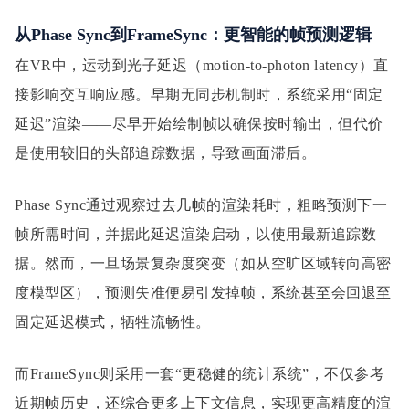
从Phase Sync到FrameSync：更智能的帧预测逻辑
在VR中，运动到光子延迟（motion-to-photon latency）直
接影响交互响应感。早期无同步机制时，系统采用“固定
延迟”渲染——尽早开始绘制帧以确保按时输出，但代价
是使用较旧的头部追踪数据，导致画面滞后。
Phase Sync通过观察过去几帧的渲染耗时，粗略预测下一
帧所需时间，并据此延迟渲染启动，以使用最新追踪数
据。然而，一旦场景复杂度突变（如从空旷区域转向高密
度模型区），预测失准便易引发掉帧，系统甚至会回退至
固定延迟模式，牺牲流畅性。
而FrameSync则采用一套“更稳健的统计系统”，不仅参考
近期帧历史，还综合更多上下文信息，实现更高精度的渲