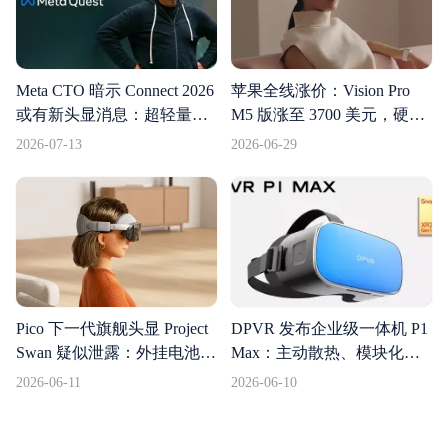
Meta CTO 暗示 Connect 2026
苹果全线涨价：Vision Pro
或有新头显消息：超轻量设
M5 版涨至 3700 美元，硬件
备有望亮相
刷新也挡不住成本压力
2026-07-13
2026-06-29
Pico 下一代旗舰头显 Project
DPVR 发布企业级一体机 P1
Swan 疑似泄露：外挂电池、
Max：主动散热、模块化扩
编织头带，对标 Vision Pro
展，瞄准长时高强度商用场
2026-06-11
2026-06-10
和 Galaxy XR
景