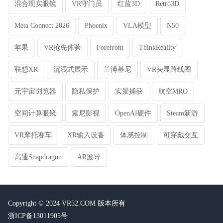
混合现实眼镜
VR守门员
红蓝3D
Retro3D
Meta Connect 2026
Phoenix
VLA模型
N50
苹果
VR抢先体验
Forefront
ThinkReality
联想XR
沉浸式展示
兰博基尼
VR头显路线图
元宇宙浏览器
隐私保护
实景捕获
航空MRO
空间计算眼镜
索尼影视
OpenAI硬件
Steam新游
VR摩托赛车
XR输入设备
体感控制
可穿戴交互
高通Snapdragon
AR波导
Copyright © 2024 VR52.COM 版本所有
浙ICP备13011905号