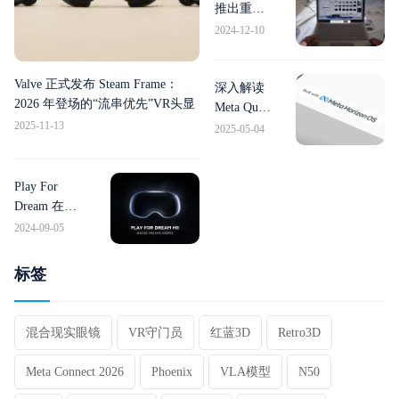
片的新型
推出重大
AR 眼镜
更新，新
2024-12-10
增Windows
集成等多
Valve 正式发布 Steam Frame：
项功能。
深入解读
2026 年登场的“流串优先”VR头显
Meta Quest
2025-11-13
v77 PTC
2025-05-04
更新：眼
动追踪及
其他前沿
Play For
功能
Dream 在
Kickstarter 上
2024-09-05
众筹，将其
Apple Vision
标签
Pro 和 Quest
Pro 跨界产品
推向欧美
混合现实眼镜
VR守门员
红蓝3D
Retro3D
Meta Connect 2026
Phoenix
VLA模型
N50