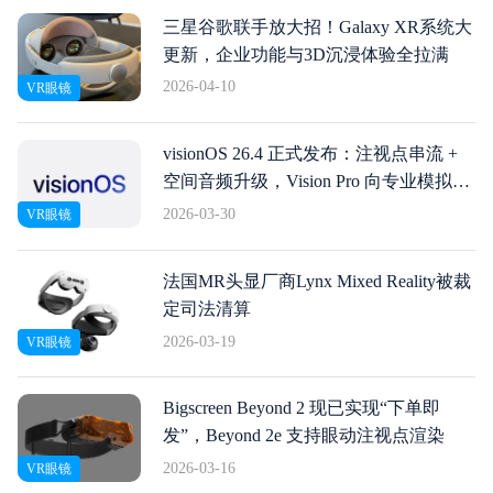
三星谷歌联手放大招！Galaxy XR系统大
更新，企业功能与3D沉浸体验全拉满
2026-04-10
VR眼镜
visionOS 26.4 正式发布：注视点串流 +
空间音频升级，Vision Pro 向专业模拟场
景再进一步
2026-03-30
VR眼镜
法国MR头显厂商Lynx Mixed Reality被裁
定司法清算
2026-03-19
VR眼镜
Bigscreen Beyond 2 现已实现“下单即
发”，Beyond 2e 支持眼动注视点渲染
2026-03-16
VR眼镜