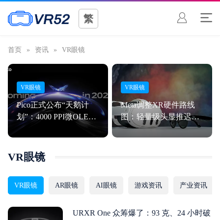
繁
首页
»
资讯
»
VR眼镜
VR眼镜
VR眼镜
Pico正式公布“天鹅计
Meta调整XR硬件路线
划”：4000 PPI微OLED
图：轻量级头显推迟至
+ 自研视觉芯片，剑指
2027年，Quest 4转向游
高端XR市场
戏定位
VR眼镜
VR眼镜
AR眼镜
AI眼镜
游戏资讯
产业资讯
URXR One 众筹爆了：93 克、24 小时破