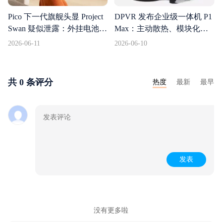
Pico 下一代旗舰头显 Project
DPVR 发布企业级一体机 P1
Swan 疑似泄露：外挂电池、
Max：主动散热、模块化扩
编织头带，对标 Vision Pro
展，瞄准长时高强度商用场
2026-06-11
2026-06-10
和 Galaxy XR
景
共 0 条评分
热度
最新
最早
发表
没有更多啦