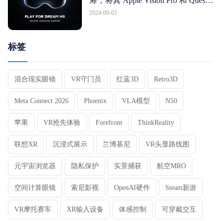
筹，将其 Apple Vision Pro 和 Quest
Pro 跨界产品推向欧美
2024-09-05
标签
混合现实眼镜
VR守门员
红蓝3D
Retro3D
Meta Connect 2026
Phoenix
VLA模型
N50
苹果
VR抢先体验
Forefront
ThinkReality
联想XR
沉浸式展示
兰博基尼
VR头显路线图
元宇宙浏览器
隐私保护
实景捕获
航空MRO
空间计算眼镜
索尼影视
OpenAI硬件
Steam新游
VR摩托赛车
XR输入设备
体感控制
可穿戴交互