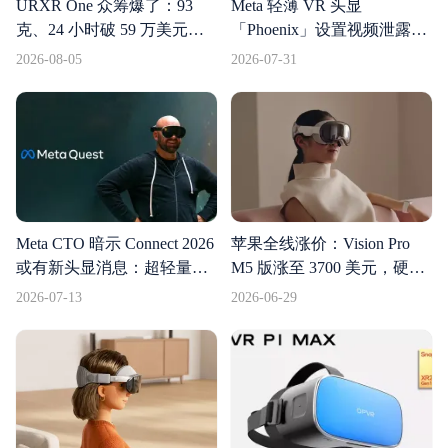
URXR One 众筹爆了：93
Meta 轻薄 VR 头显
克、24 小时破 59 万美元，
「Phoenix」设置视频泄露：
轻薄 MR 眼镜的需求比想象
眼镜形态，计算模块外置
2026-08-05
2026-07-31
中猛
Meta CTO 暗示 Connect 2026
苹果全线涨价：Vision Pro
或有新头显消息：超轻量设
M5 版涨至 3700 美元，硬件
备有望亮相
刷新也挡不住成本压力
2026-07-13
2026-06-29