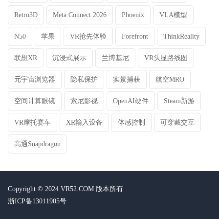
Retro3D
Meta Connect 2026
Phoenix
VLA模型
N50
苹果
VR抢先体验
Forefront
ThinkReality
联想XR
沉浸式展示
兰博基尼
VR头显路线图
元宇宙浏览器
隐私保护
实景捕获
航空MRO
空间计算眼镜
索尼影视
OpenAI硬件
Steam新游
VR摩托赛车
XR输入设备
体感控制
可穿戴交互
高通Snapdragon
Copyright © 2024 VR52.COM 版本所有
浙ICP备13011905号