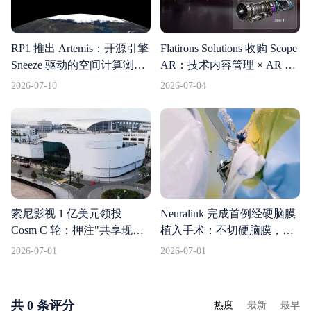
RP1 推出 Artemis：开源引擎
Flatirons Solutions 收购 Scope
Sneeze 驱动的空间计算浏览
AR：技术内容管理 × AR 工
器
作指令，打造航空制造领域
2026-07-10
2026-07-04
的端到端 AI 平台
索尼影视 1 亿美元领投
Neuralink 完成首例经硬脑膜
Cosm C 轮：押注"共享现
植入手术：不切硬脑膜，术
实"沉浸式场馆，打通 IP 与
后一小时内实现意念控光标
2026-07-01
2026-07-01
线下体验
共 0 条评分
热度
最新
最早