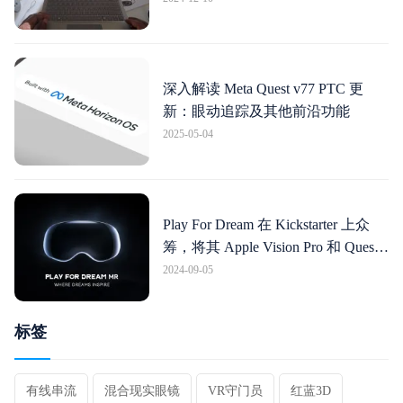
深入解读 Meta Quest v77 PTC 更
新：眼动追踪及其他前沿功能
2025-05-04
Play For Dream 在 Kickstarter 上众
筹，将其 Apple Vision Pro 和 Quest
Pro 跨界产品推向欧美
2024-09-05
标签
有线串流
混合现实眼镜
VR守门员
红蓝3D